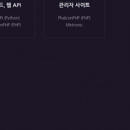
, 웹 API
관리자 사이트
PI (Python)
PhalconPHP (PHP)
onPHP (PHP)
Metronic